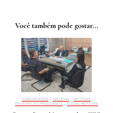
Navegação
de
post
Você também pode gostar...
COMUNICADOS
,
MATÉRIA
,
NOTÍCIAS
,
PALAVRA DO PRESIDENTE
,
TODAS NOTÍCIAS