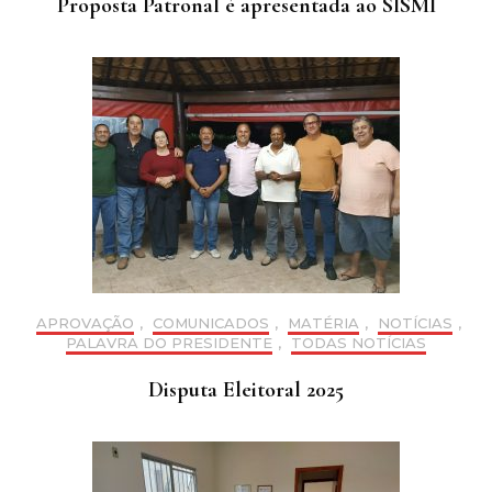
Proposta Patronal é apresentada ao SISMI
APROVAÇÃO
,
COMUNICADOS
,
MATÉRIA
,
NOTÍCIAS
,
PALAVRA DO PRESIDENTE
,
TODAS NOTÍCIAS
Disputa Eleitoral 2025