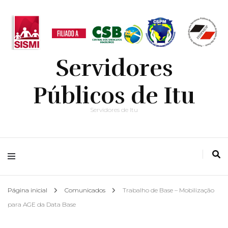
Servidores
Públicos de Itu
Servidores de Itu
Página inicial
Comunicados
Trabalho de Base – Mobilização
para AGE da Data Base