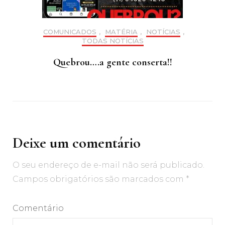
COMUNICADOS
,
MATÉRIA
,
NOTÍCIAS
,
TODAS NOTÍCIAS
Quebrou….a gente conserta!!
Deixe um comentário
O seu endereço de e-mail não será publicado.
Campos obrigatórios são marcados com
*
Comentário