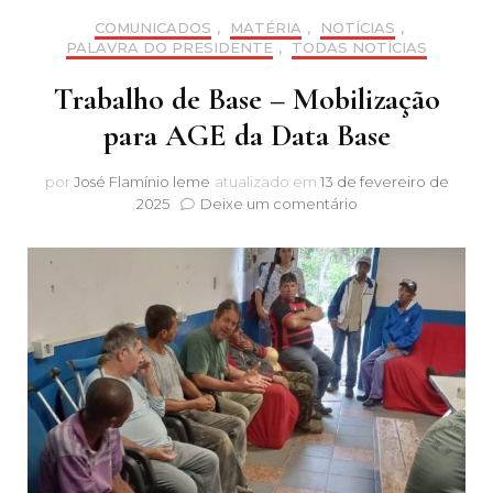
COMUNICADOS
,
MATÉRIA
,
NOTÍCIAS
,
PALAVRA DO PRESIDENTE
,
TODAS NOTÍCIAS
Trabalho de Base – Mobilização
para AGE da Data Base
por
José Flamínio leme
atualizado em
13 de fevereiro de
em
2025
Deixe um comentário
Trabalho
de
Base
–
Mobilização
para
AGE
da
Data
Base