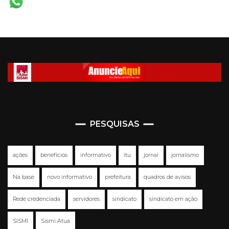
PESQUISAS
ações
benefícios
informativo
itu
jornal
jornalismo
Na base
novo informativo
prefeitura
quadros de avisos
Rede credenciada
servidores
sindicato
sindicato em ação
SISMI
Sismi Atua