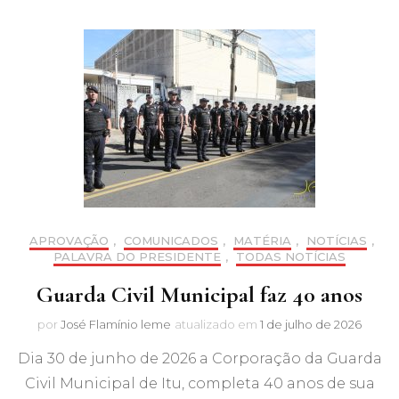
APROVAÇÃO
,
COMUNICADOS
,
MATÉRIA
,
NOTÍCIAS
,
PALAVRA DO PRESIDENTE
,
TODAS NOTÍCIAS
Guarda Civil Municipal faz 40 anos
por
José Flamínio leme
atualizado em
1 de julho de 2026
Dia 30 de junho de 2026 a Corporação da Guarda
Civil Municipal de Itu, completa 40 anos de sua