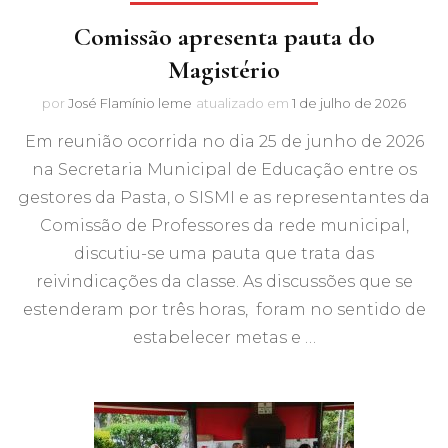
Comissão apresenta pauta do
Magistério
por
José Flamínio leme
atualizado em
1 de julho de 2026
Em reunião ocorrida no dia 25 de junho de 2026
na Secretaria Municipal de Educação entre os
gestores da Pasta, o SISMI e as representantes da
Comissão de Professores da rede municipal,
discutiu-se uma pauta que trata das
reivindicações da classe. As discussões que se
estenderam por três horas, foram no sentido de
estabelecer metas e …