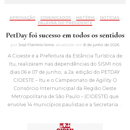
APROVAÇÃO
,
COMUNICADOS
,
MATÉRIA
,
NOTÍCIAS
,
PALAVRA DO PRESIDENTE
PetDay foi sucesso em todos os sentidos
por
José Flamínio leme
atualizado em
8 de junho de 2026
A Cioeste e a Prefeitura da Estância Turística de
Itu, realizaram nas dependências do SISMI nos
dias 06 e 07 de junho, a 2a. edição do PETDAY
CIOESTE – Itu e o Campeonato de Agility. O
Consórcio Internunicipal da Região Oeste
Metropolitana de São Paulo – (CIOESTE) que
envolve 14 municípios paulistas e a Secretaria …