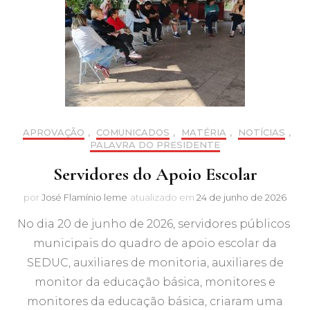
APROVAÇÃO
,
COMUNICADOS
,
MATÉRIA
,
NOTÍCIAS
,
PALAVRA DO PRESIDENTE
Servidores do Apoio Escolar
por
José Flamínio leme
atualizado em
24 de junho de 2026
No dia 20 de junho de 2026, servidores públicos
municipais do quadro de apoio escolar da
SEDUC, auxiliares de monitoria, auxiliares de
monitor da educação básica, monitores e
monitores da educação básica, criaram uma