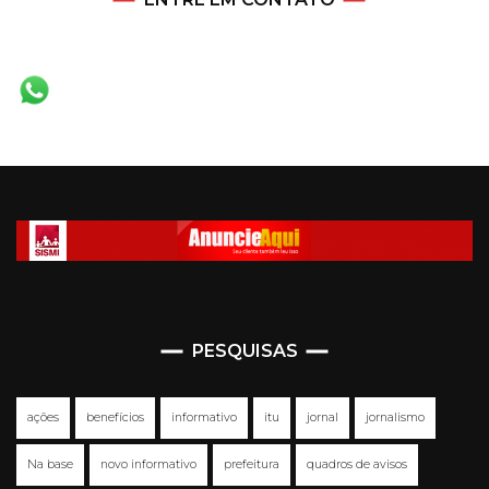
PESQUISAS
ações
benefícios
informativo
itu
jornal
jornalismo
Na base
novo informativo
prefeitura
quadros de avisos