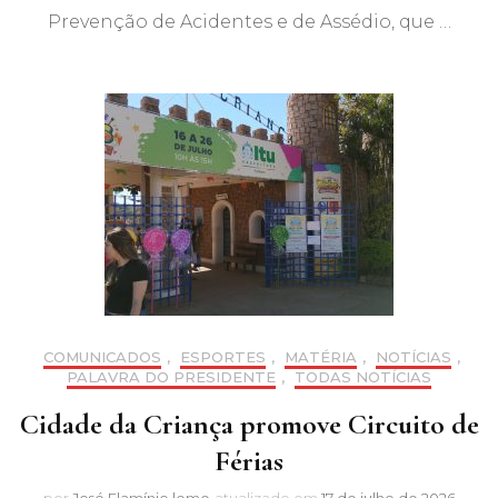
Prevenção de Acidentes e de Assédio, que …
COMUNICADOS
,
ESPORTES
,
MATÉRIA
,
NOTÍCIAS
,
PALAVRA DO PRESIDENTE
,
TODAS NOTÍCIAS
Cidade da Criança promove Circuito de
Férias
por
José Flamínio leme
atualizado em
17 de julho de 2026