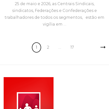
25 de maio e 2026, as Centrais Sindicais,
sindicatos, Federações e Confederações e
trabalhadores de todos os segmentos, estão em
vigília em …
Navegação
Página
Página
Página
1
2
…
17
por
posts