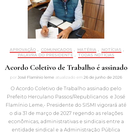
APROVAÇÃO
,
COMUNICADOS
,
MATÉRIA
,
NOTÍCIAS
,
PALAVRA DO PRESIDENTE
,
TODAS NOTÍCIAS
Acordo Coletivo de Trabalho é assinado
por
José Flamínio leme
atualizado em
26 de junho de 2026
O Acordo Coletivo de Trabalho assinado pelo
Prefeito Herculano Passos/Republicanos e José
Flamínio Leme,- Presidente do SISMI vigorará até
o dia 31 de março de 2027 regendo as relações
econômicas, administrativas e sindicais entre a
entidade sindical e a Administração Pública