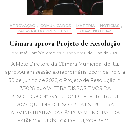
APROVAÇÃO
,
COMUNICADOS
,
MATÉRIA
,
NOTÍCIAS
,
PALAVRA DO PRESIDENTE
,
TODAS NOTÍCIAS
Câmara aprova Projeto de Resolução
por
José Flamínio leme
atualizado em
6 de julho de 2026
A Mesa Diretora da Câmara Municipal de Itu,
aprovou em sessão extraordinária ocorrida no dia
30 de junho de 2026, o Projeto de Resolução n.
7/2026, que “ALTERA DISPOSITIVOS DA
RESOLUÇÃO Nº 294, DE 03 DE FEVEREIRO DE
2022, QUE DISPÕE SOBRE A ESTRUTURA
ADMINISTRATIVA DA CÂMARA MUNICIPAL DA
ESTÂNCIA TURÍSTICA DE ITU, SOBRE O …