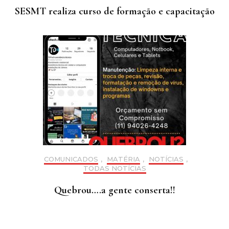
SESMT realiza curso de formação e capacitação
COMUNICADOS
,
MATÉRIA
,
NOTÍCIAS
,
TODAS NOTÍCIAS
Quebrou….a gente conserta!!