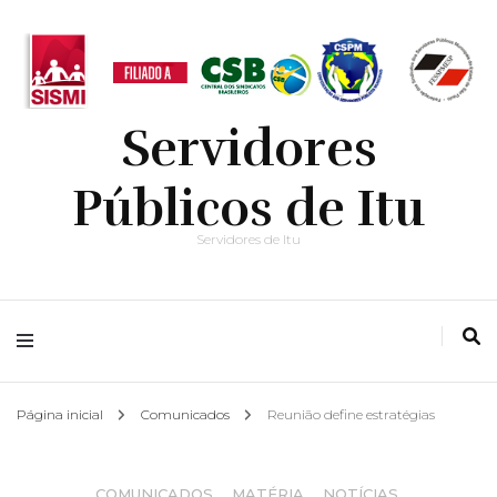
Servidores
Públicos de Itu
Servidores de Itu
Página inicial
Comunicados
Reunião define estratégias
COMUNICADOS
,
MATÉRIA
,
NOTÍCIAS
,