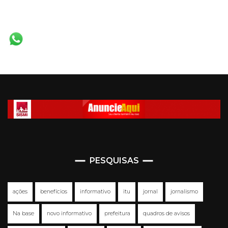
PESQUISAS
ações
benefícios
informativo
itu
jornal
jornalismo
Na base
novo informativo
prefeitura
quadros de avisos