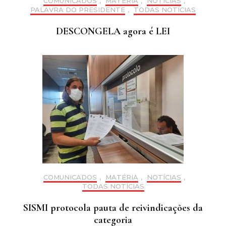
COMUNICADOS
,
MATÉRIA
,
NOTÍCIAS
,
PALAVRA DO PRESIDENTE
,
TODAS NOTÍCIAS
DESCONGELA agora é LEI
COMUNICADOS
,
MATÉRIA
,
NOTÍCIAS
,
TODAS NOTÍCIAS
SISMI protocola pauta de reivindicações da
categoria