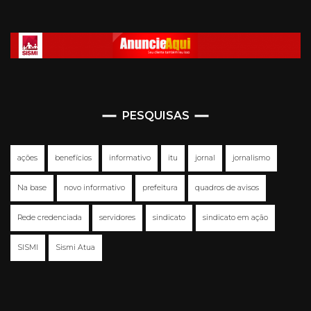
PESQUISAS
ações
benefícios
informativo
itu
jornal
jornalismo
Na base
novo informativo
prefeitura
quadros de avisos
Rede credenciada
servidores
sindicato
sindicato em ação
SISMI
Sismi Atua