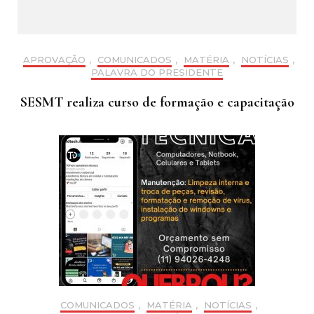
APROVAÇÃO
,
COMUNICADOS
,
MATÉRIA
,
NOTÍCIAS
,
PALAVRA DO PRESIDENTE
SESMT realiza curso de formação e capacitação
COMUNICADOS
,
MATÉRIA
,
NOTÍCIAS
,