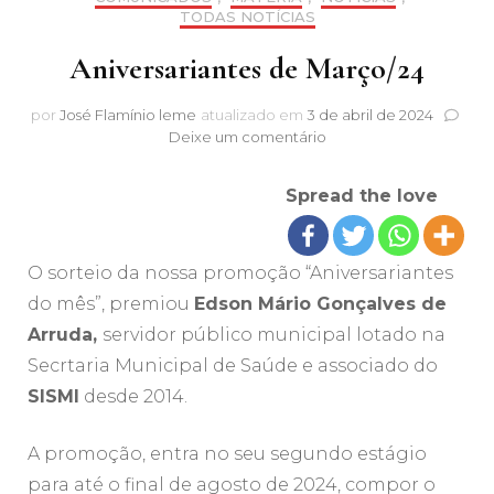
TODAS NOTÍCIAS
Aniversariantes de Março/24
por
José Flamínio leme
atualizado em
3 de abril de 2024
em
Deixe um comentário
Aniversariantes
de
Spread the love
Março/24
O sorteio da nossa promoção “Aniversariantes
do mês”, premiou
Edson Mário Gonçalves de
Arruda,
servidor público municipal lotado na
Secrtaria Municipal de Saúde e associado do
SISMI
desde 2014.
A promoção, entra no seu segundo estágio
para até o final de agosto de 2024, compor o