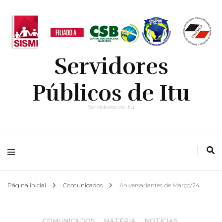
Servidores
Públicos de Itu
Servidores de Itu
Página inicial
Comunicados
Aniversariantes de Março/24
COMUNICADOS
,
MATÉRIA
,
NOTÍCIAS
,