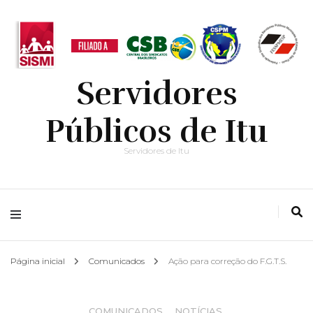
Servidores
Públicos de Itu
Servidores de Itu
Página inicial
Comunicados
Ação para correção do F.G.T.S.
COMUNICADOS
,
NOTÍCIAS
,