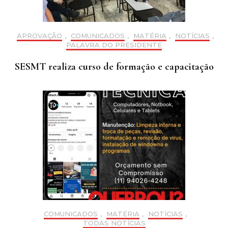
APROVAÇÃO
,
COMUNICADOS
,
MATÉRIA
,
NOTÍCIAS
,
PALAVRA DO PRESIDENTE
SESMT realiza curso de formação e capacitação
COMUNICADOS
,
MATÉRIA
,
NOTÍCIAS
,
TODAS NOTÍCIAS