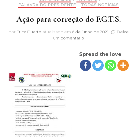
PALAVRA DO PRESIDENTE
,
TODAS NOTÍCIAS
Ação para correção do F.G.T.S.
por
Érica Duarte
atualizado em
6 de junho de 2021
Deixe
em
um comentário
Ação
para
Spread the love
correção
do
F.G.T.S.