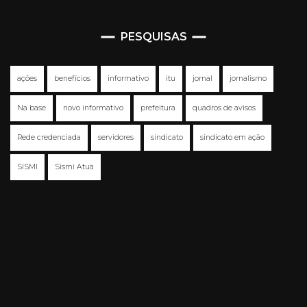
PESQUISAS
ações
benefícios
informativo
itu
jornal
jornalismo
Na base
novo informativo
prefeitura
quadros de avisos
Rede credenciada
servidores
sindicato
sindicato em ação
SISMI
Sismi Atua