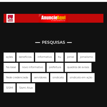
PESQUISAS
ações
benefícios
informativo
itu
jornal
jornalismo
Na base
novo informativo
prefeitura
quadros de avisos
Rede credenciada
servidores
sindicato
sindicato em ação
SISMI
Sismi Atua