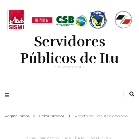
Servidores
Públicos de Itu
Servidores de Itu
Página inicial
Comunicados
Projeto do Executivo é adiado
COMUNICADOS
,
MATÉRIA
,
NOTÍCIAS
,