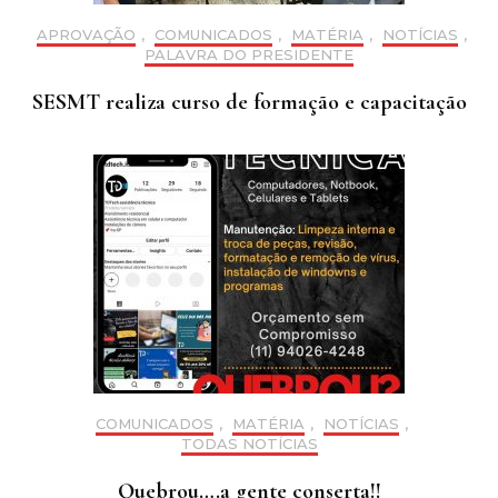
APROVAÇÃO
,
COMUNICADOS
,
MATÉRIA
,
NOTÍCIAS
,
PALAVRA DO PRESIDENTE
SESMT realiza curso de formação e capacitação
COMUNICADOS
,
MATÉRIA
,
NOTÍCIAS
,
TODAS NOTÍCIAS
Quebrou….a gente conserta!!