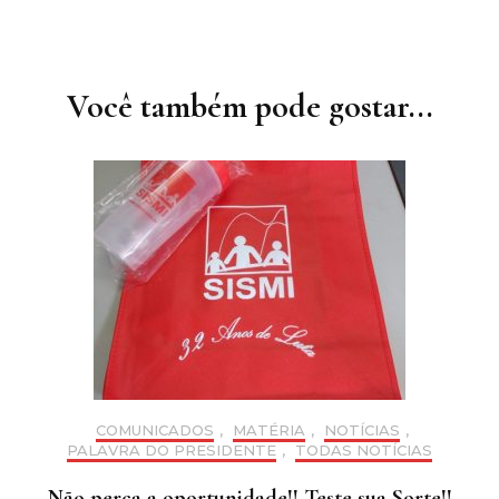
Navegação
de
post
Você também pode gostar...
COMUNICADOS
,
MATÉRIA
,
NOTÍCIAS
,
PALAVRA DO PRESIDENTE
,
TODAS NOTÍCIAS
Não perca a oportunidade!! Teste sua Sorte!!