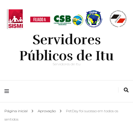
Servidores
Públicos de Itu
Servidores de Itu
Página inicial
Aprovação
PetDay foi sucesso em todos os
sentidos