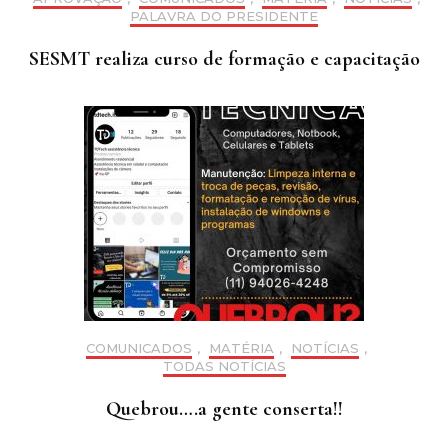
PALAVRA DO PRESIDENTE
SESMT realiza curso de formação e capacitação
COMUNICADOS
,
MATÉRIA
,
NOTÍCIAS
,
TODAS NOTÍCIAS
Quebrou….a gente conserta!!