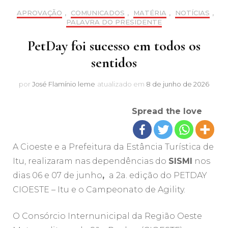
APROVAÇÃO
,
COMUNICADOS
,
MATÉRIA
,
NOTÍCIAS
,
PALAVRA DO PRESIDENTE
PetDay foi sucesso em todos os
sentidos
por
José Flamínio leme
atualizado em
8 de junho de 2026
Spread the love
A Cioeste e a Prefeitura da Estância Turística de
Itu, realizaram nas dependências do
SISMI
nos
dias 06 e 07 de junho
,
a 2a. edição do PETDAY
CIOESTE – Itu e o Campeonato de Agility.
O Consórcio Internunicipal da Região Oeste