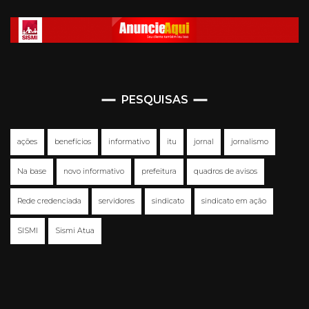
PESQUISAS
ações
benefícios
informativo
itu
jornal
jornalismo
Na base
novo informativo
prefeitura
quadros de avisos
Rede credenciada
servidores
sindicato
sindicato em ação
SISMI
Sismi Atua