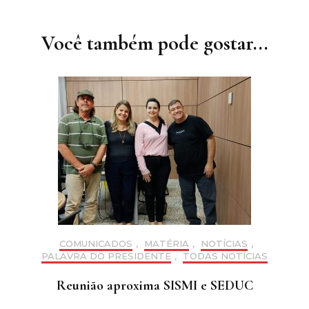
de
post
Você também pode gostar...
COMUNICADOS
,
MATÉRIA
,
NOTÍCIAS
,
PALAVRA DO PRESIDENTE
,
TODAS NOTÍCIAS
Reunião aproxima SISMI e SEDUC