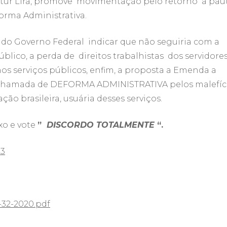
rtur Lira, promove movimentação pelo retorno a pau
orma Administrativa.
 do Governo Federal indicar que não seguiria com a
blico, a perda de direitos trabalhistas dos servidore
nos serviços públicos, enfim, a proposta a Emenda a
r chamada de DEFORMA ADMINISTRATIVA pelos malefíc
ção brasileira, usuária desses serviços.
xo e vote
”
DISCORDO TOTALMENTE
“.
83
-32-2020.pdf