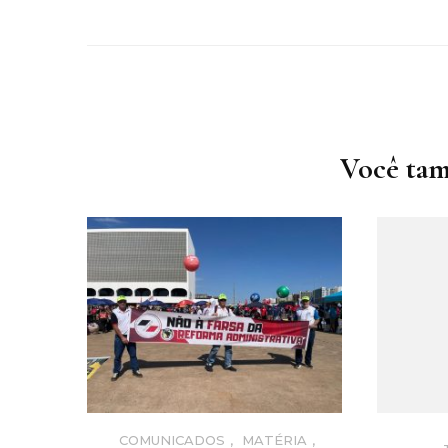
Navegação
de
post
Você tam
COMUNICADOS
,
MATÉRIA
,