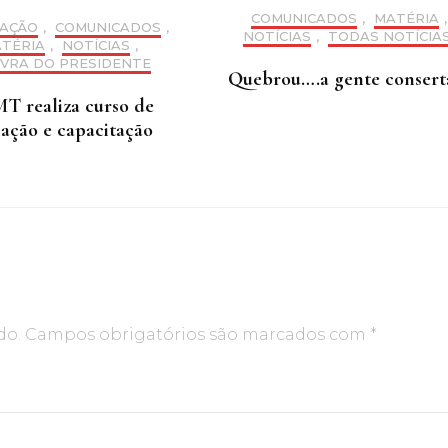
COMUNICADOS
,
MATÉRIA
,
AÇÃO
,
COMUNICADOS
,
NOTÍCIAS
,
TODAS NOTÍCIA
TÉRIA
,
NOTÍCIAS
,
VRA DO PRESIDENTE
Quebrou….a gente conserta
T realiza curso de
ação e capacitação
do.
Campos obrigatórios são marcados com
*