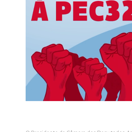
links Úteis
Parceiros 
Galeria de
Leis