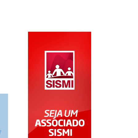
Área do Associado
Área do Conveniado
Rede Credenciada
LGPD