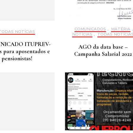
COMUNICADOS
,
MATÉRIA
,
TODAS NOTÍCIAS
NOTÍCIAS
,
TODAS NOTÍCIA
NICADO ITUPREV-
AGO da data base –
 para aposentados e
Campanha Salarial 2022
pensionistas!