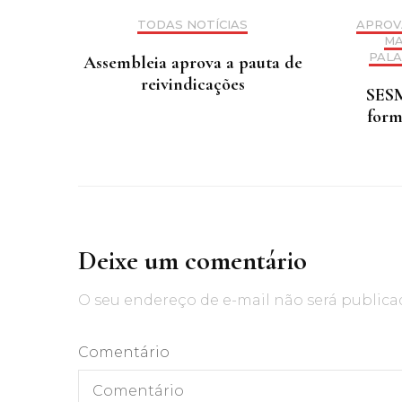
TODAS NOTÍCIAS
APROV
MA
PALA
Assembleia aprova a pauta de
reivindicações
SESM
form
Deixe um comentário
O seu endereço de e-mail não será publica
Comentário