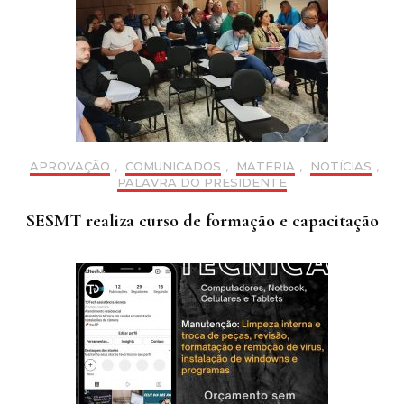
APROVAÇÃO
,
COMUNICADOS
,
MATÉRIA
,
NOTÍCIAS
,
PALAVRA DO PRESIDENTE
SESMT realiza curso de formação e capacitação