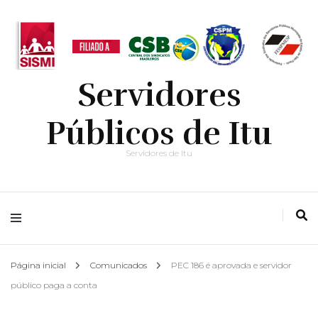
Servidores
Públicos de Itu
Servidores de Itu
Página inicial
Comunicados
PEC 186 é aprovada e servidor
público paga a conta