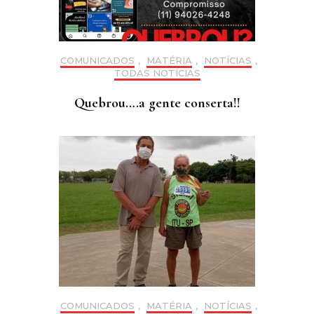
COMUNICADOS
,
MATÉRIA
,
NOTÍCIAS
,
TODAS NOTÍCIAS
Quebrou….a gente conserta!!
COMUNICADOS
,
MATÉRIA
,
NOTÍCIAS
,