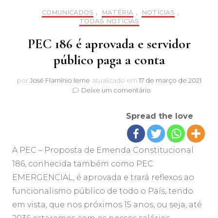
COMUNICADOS
,
MATÉRIA
,
NOTÍCIAS
,
TODAS NOTÍCIAS
PEC 186 é aprovada e servidor
público paga a conta
por
José Flamínio leme
atualizado em
17 de março de 2021
em
Deixe um comentário
PEC
186
Spread the love
é
aprovada
e
servidor
A PEC – Proposta de Emenda Constitucional
público
186, conhecida também como PEC
paga
EMERGENCIAL, é aprovada e trará reflexos ao
a
conta
funcionalismo público de todo o País, tendo
em vista, que nos próximos 15 anos, ou seja, até