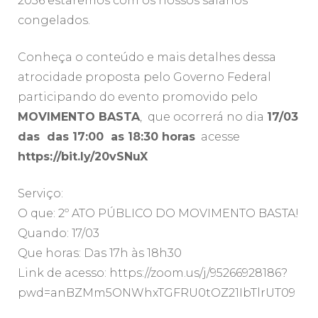
2036 estaremos com os nossos salários
congelados.
Conheça o conteúdo e mais detalhes dessa
atrocidade proposta pelo Governo Federal
participando do evento promovido pelo
MOVIMENTO BASTA
, que ocorrerá no dia
17/03
das das 17:00 as 18:30 horas
acesse
https://bit.ly/20vSNuX
Serviço:
O que: 2º ATO PÚBLICO DO MOVIMENTO BASTA!
Quando: 17/03
Que horas: Das 17h às 18h30
Link de acesso: https://zoom.us/j/95266928186?
pwd=anBZMm5ONWhxTGFRU0tOZ21IbTlrUT09