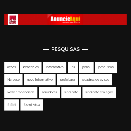
PESQUISAS
ações
benefícios
informativo
itu
jornal
jornalismo
Na base
novo informativo
prefeitura
quadros de avisos
Rede credenciada
servidores
sindicato
sindicato em ação
SISMI
Sismi Atua