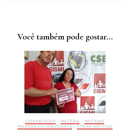
Navegação
de
post
Você também pode gostar...
COMUNICADOS
,
MATÉRIA
,
NOTÍCIAS
,
PALAVRA DO PRESIDENTE
,
TODAS NOTÍCIAS