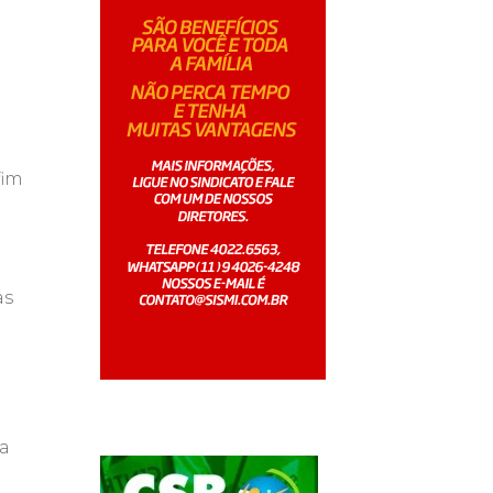
fim
as
o
ta