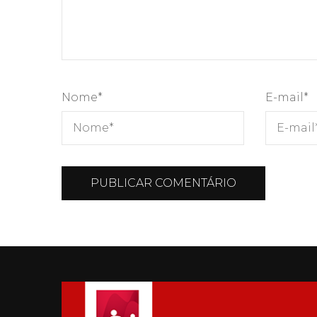
Nome
*
E-mail
*