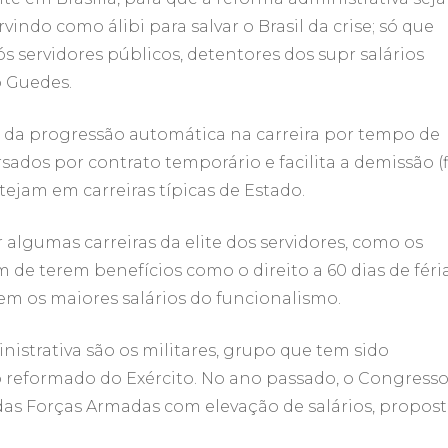
ndo como álibi para salvar o Brasil da crise; só que
s servidores públicos, detentores dos supr salários
Comerciais
 Guedes.
 fotos
im da progressão automática na carreira por tempo de
rsados por contrato temporário e facilita a demissão (
tejam em carreiras típicas de Estado.
algumas carreiras da elite dos servidores, como os
 de terem benefícios como o direito a 60 dias de féri
m os maiores salários do funcionalismo.
nistrativa são os militares, grupo que tem sido
 reformado do Exército. No ano passado, o Congress
das Forças Armadas com elevação de salários, propos