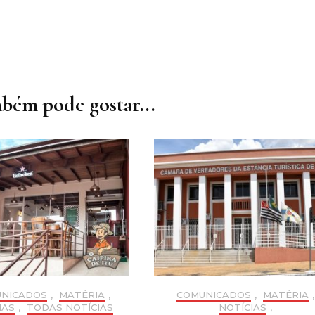
bém pode gostar...
NICADOS
,
MATÉRIA
,
COMUNICADOS
,
MATÉRIA
,
IAS
,
TODAS NOTÍCIAS
NOTÍCIAS
,