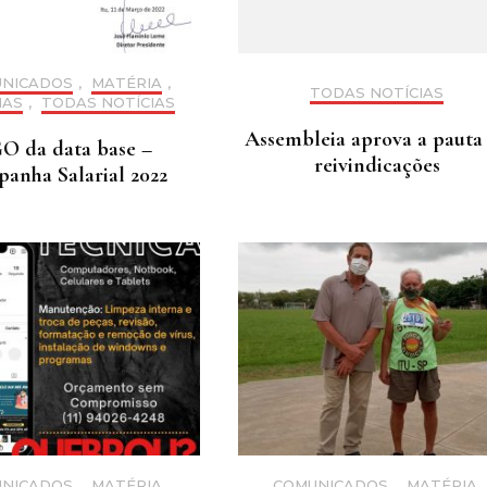
NICADOS
,
MATÉRIA
,
TODAS NOTÍCIAS
IAS
,
TODAS NOTÍCIAS
Assembleia aprova a pauta
O da data base –
reivindicações
anha Salarial 2022
NICADOS
,
MATÉRIA
,
COMUNICADOS
,
MATÉRIA
,