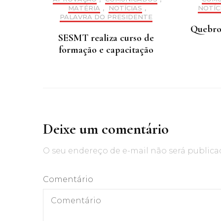
MATÉRIA
,
NOTÍCIAS
,
NOTÍC
PALAVRA DO PRESIDENTE
Quebrou
SESMT realiza curso de
formação e capacitação
Deixe um comentário
O seu endereço de e-mail não será publica
Comentário