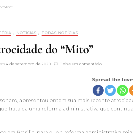
 “Mito”
letivo de
2026/2028
TÉRIA
,
NOTÍCIAS
,
TODAS NOTÍCIAS
s no PCCV e
os Servidores
rocidade do “Mito”
ocial
em
 em
4 de setembro de 2020
Deixe um comentário
Mais
uma
Spread the love
atrocidade
tura
do
“Mito”
lsonaro, apresentou ontem sua mais recente atrocida
dministrativa
, que trata da uma reforma administrativa que continu
CCV
 em Brasilia, para que a reforma administrativa seja