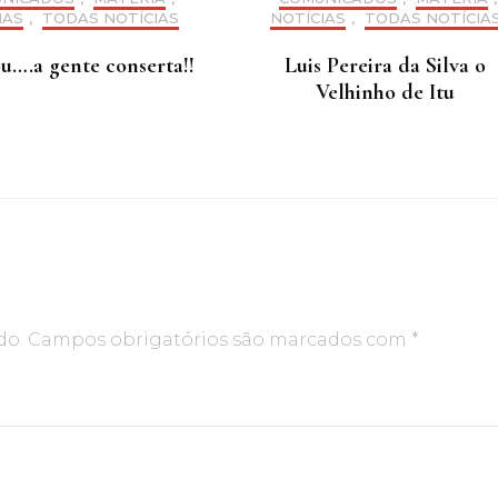
IAS
,
TODAS NOTÍCIAS
NOTÍCIAS
,
TODAS NOTÍCIA
….a gente conserta!!
Luis Pereira da Silva o
Velhinho de Itu
do.
Campos obrigatórios são marcados com
*