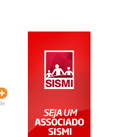
Área do Associado
Área do Conveniado
Rede Credenciada
LGPD
de
a