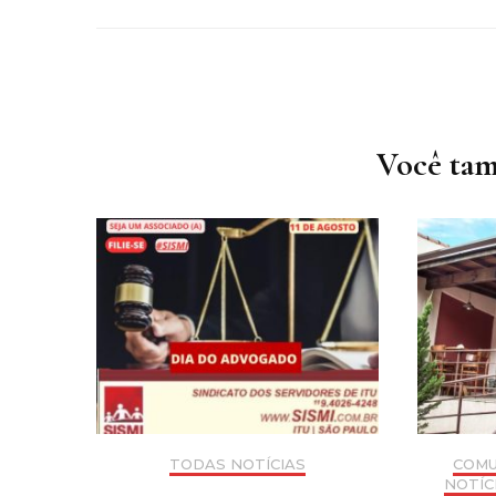
Navegação
de
post
Você tam
TODAS NOTÍCIAS
COMU
NOTÍC