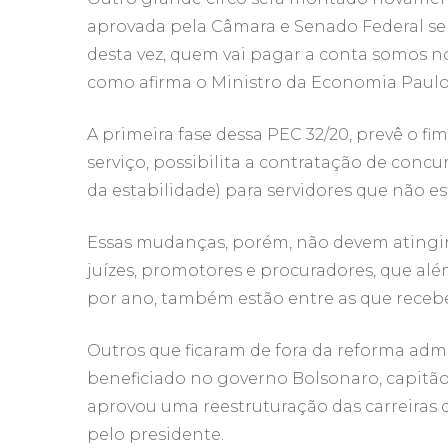
links Úteis
aprovada pela Câmara e Senado Federal servi
desta vez, quem vai pagar a conta somos nó
Parceiros 
como afirma o Ministro da Economia Paulo
Galeria de
A primeira fase dessa PEC 32/20, prevê o f
serviço, possibilita a contratação de concu
Leis
da estabilidade) para servidores que não es
Essas mudanças, porém, não devem atingir 
juízes, promotores e procuradores, que além
por ano, também estão entre as que recebe
Outros que ficaram de fora da reforma admi
beneficiado no governo Bolsonaro, capitão
aprovou uma reestruturação das carreiras 
pelo presidente.