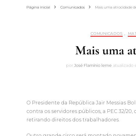
Página inicial
Comunicados
Mais uma atrocidade do
Acordo Co
Trabalho 
COMUNICADOS
,
MA
Alteraçõe
Estatuto d
Mais uma at
Estatuto S
por
José Flamínio leme
atualizado
ITUPREV
Infraestru
O Presidente da República Jair Messias Bo
Reforma A
contra os servidores públicos, a PEC 32/20
aprova P
retirando direitos dos trabalhadores.
Jurídico
Outro grande circo será montado novamente