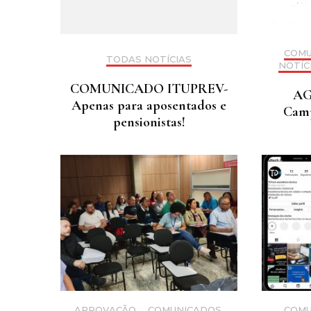
COMU
TODAS NOTÍCIAS
NOTÍC
COMUNICADO ITUPREV-
AG
Apenas para aposentados e
Camp
pensionistas!
APROVAÇÃO
,
COMUNICADOS
,
COMU