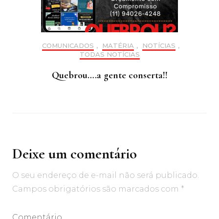
COMUNICADOS
,
MATÉRIA
,
NOTÍCIAS
,
TODAS NOTÍCIAS
Quebrou….a gente conserta!!
Deixe um comentário
O seu endereço de e-mail não será publicado.
Campos obrigatórios são marcados com
*
Comentário