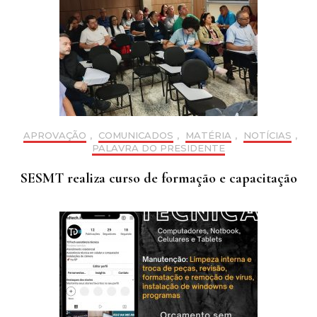
APROVAÇÃO
,
COMUNICADOS
,
MATÉRIA
,
NOTÍCIAS
,
PALAVRA DO PRESIDENTE
SESMT realiza curso de formação e capacitação