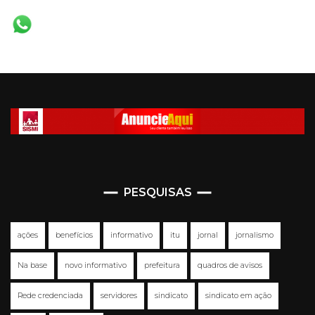
PESQUISAS
ações
benefícios
informativo
itu
jornal
jornalismo
Na base
novo informativo
prefeitura
quadros de avisos
Rede credenciada
servidores
sindicato
sindicato em ação