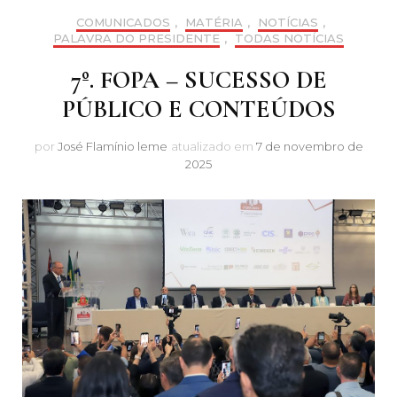
COMUNICADOS
,
MATÉRIA
,
NOTÍCIAS
,
PALAVRA DO PRESIDENTE
,
TODAS NOTÍCIAS
7º. FOPA – SUCESSO DE
PÚBLICO E CONTEÚDOS
por
José Flamínio leme
atualizado em
7 de novembro de
2025