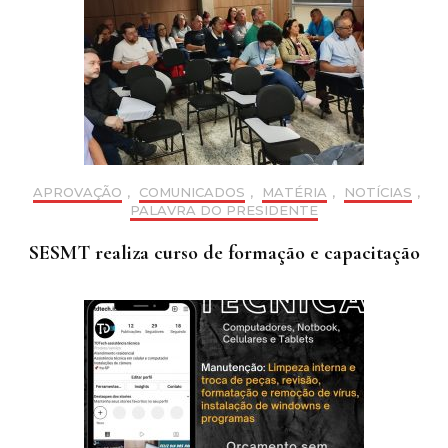
APROVAÇÃO
,
COMUNICADOS
,
MATÉRIA
,
NOTÍCIAS
,
PALAVRA DO PRESIDENTE
SESMT realiza curso de formação e capacitação