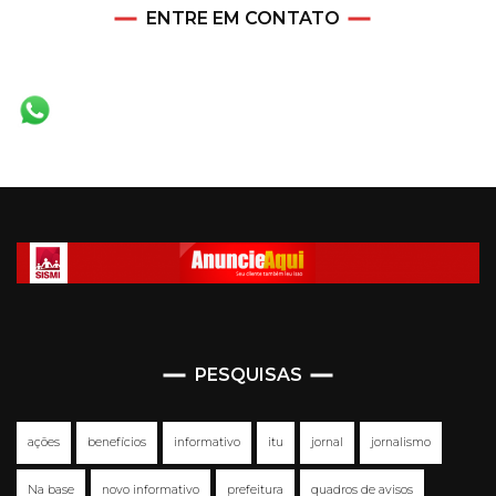
ENTRE EM CONTATO
PESQUISAS
ações
benefícios
informativo
itu
jornal
jornalismo
Na base
novo informativo
prefeitura
quadros de avisos