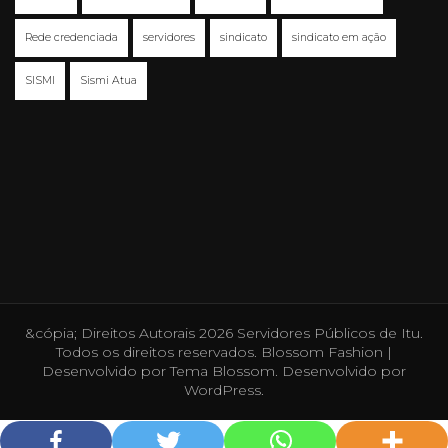
Rede credenciada
servidores
sindicato
sindicato em ação
SISMI
Sismi Atua
&cópia; Direitos Autorais 2026
Servidores Públicos de Itu
.
Todos os direitos reservados.
Blossom Fashion |
Desenvolvido por
Tema Blossom
. Desenvolvido por
WordPress
.