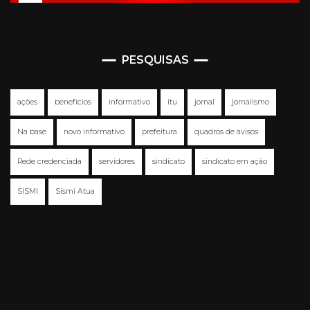
PESQUISAS
ações
benefícios
informativo
itu
jornal
jornalismo
Na base
novo informativo
prefeitura
quadros de avisos
Rede credenciada
servidores
sindicato
sindicato em ação
SISMI
Sismi Atua