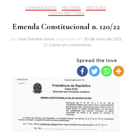
COMUNICADOS
,
MATÉRIA
,
NOTÍCIAS
,
TODAS NOTÍCIAS
Emenda Constitucional n. 120/22
por
José Flamínio leme
atualizado em
30 de maio de 2022
em
Deixe um comentário
Emenda
Constitucional
Spread the love
n.
120/22