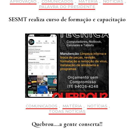
APROVAÇÃO
,
COMUNICADOS
,
MATÉRIA
,
NOTÍCIAS
,
PALAVRA DO PRESIDENTE
SESMT realiza curso de formação e capacitação
COMUNICADOS
,
MATÉRIA
,
NOTÍCIAS
,
TODAS NOTÍCIAS
Quebrou….a gente conserta!!