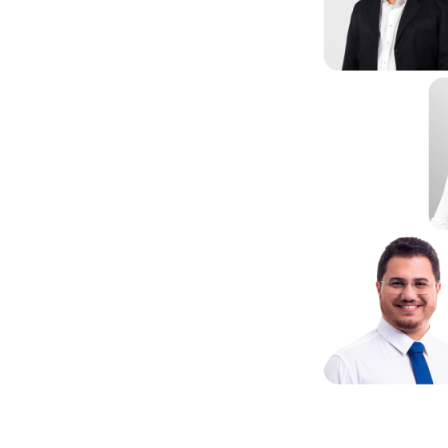
links Úteis
Parceiros 
Galeria de
Leis