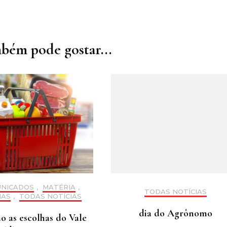
bém pode gostar...
NICADOS
,
MATÉRIA
,
TODAS NOTÍCIAS
IAS
,
TODAS NOTÍCIAS
dia do Agrônomo
o as escolhas do Vale