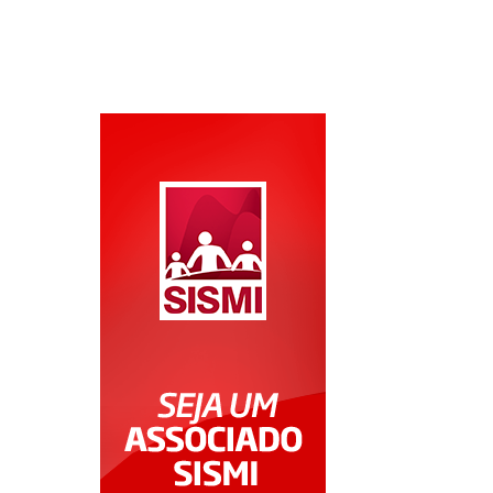
Área do Associado
Área do Conveniado
Rede Credenciada
LGPD