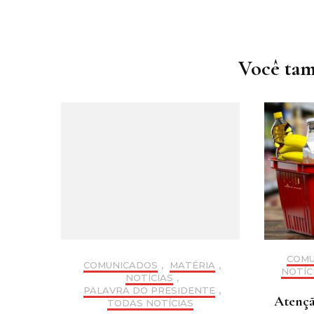
Navegação
de
post
Você tam
COMU
COMUNICADOS
,
MATÉRIA
,
NOTÍC
NOTÍCIAS
,
PALAVRA DO PRESIDENTE
,
Atençã
TODAS NOTÍCIAS