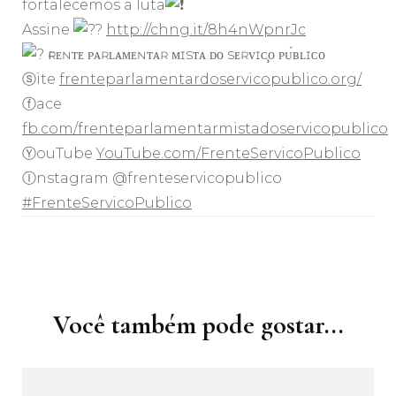
fortalecemos a luta
Assine
http://chng.it/8h4nWpnrJc
ғʀᴇɴᴛᴇ ᴘᴀʀʟᴀᴍᴇɴᴛᴀʀ ᴍɪsᴛᴀ ᴅᴏ sᴇʀᴠɪᴄ̧ᴏ ᴘᴜ́ʙʟɪᴄᴏ
ⓢite
frenteparlamentardoservicopublico.org/
ⓕace
fb.com/frenteparlamentarmistadoservicopublico
ⓎouTube
YouTube.com/FrenteServicoPublico
Ⓘnstagram @frenteservicopublico
#FrenteServicoPublico
Navegação
de
post
Você também pode gostar...