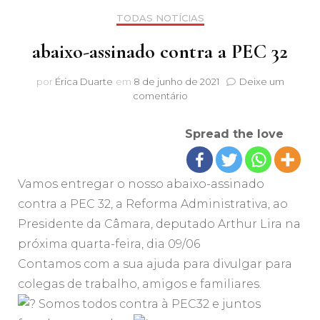
TODAS NOTÍCIAS
abaixo-assinado contra a PEC 32
por
Érica Duarte
em
8 de junho de 2021
Deixe um
em
comentário
abaixo-
assinado
Spread the love
contra
a
PEC
32
Vamos entregar o nosso abaixo-assinado
contra a PEC 32, a Reforma Administrativa, ao
Presidente da Câmara, deputado Arthur Lira na
próxima quarta-feira, dia 09/06
Contamos com a sua ajuda para divulgar para
colegas de trabalho, amigos e familiares.
Somos todos contra à PEC32 e juntos