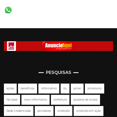
PESQUISAS
ações
benefícios
informativo
itu
jornal
jornalismo
Na base
novo informativo
prefeitura
quadros de avisos
Rede credenciada
servidores
sindicato
sindicato em ação