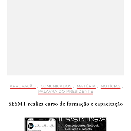
APROVAÇÃO
,
COMUNICADOS
,
MATÉRIA
,
NOTÍCIAS
,
PALAVRA DO PRESIDENTE
SESMT realiza curso de formação e capacitação