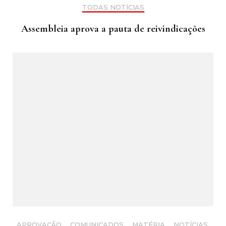
TODAS NOTÍCIAS
Assembleia aprova a pauta de reivindicações
APROVAÇÃO
,
COMUNICADOS
,
MATÉRIA
,
NOTÍCIAS
,