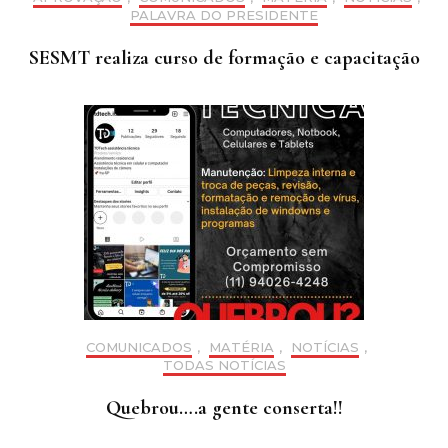
PALAVRA DO PRESIDENTE
SESMT realiza curso de formação e capacitação
COMUNICADOS
,
MATÉRIA
,
NOTÍCIAS
,
TODAS NOTÍCIAS
Quebrou….a gente conserta!!