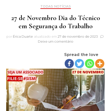
TODAS NOTÍCIAS
27 de Novembro Dia do Técnico
em Segurança do Trabalho
por
Érica Duarte
atualizado em
27 de novembro de 2023
em
Deixe um comentário
27
de
Spread the love
Novembro
Dia
do
Técnico
em
Segurança
do
Trabalho