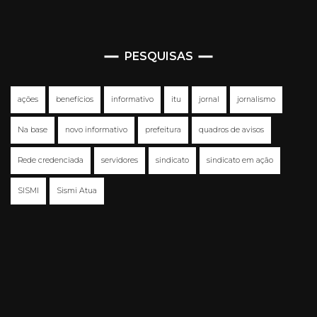
PESQUISAS
ações
benefícios
informativo
itu
jornal
jornalismo
Na base
novo informativo
prefeitura
quadros de avisos
Rede credenciada
servidores
sindicato
sindicato em ação
SISMI
Sismi Atua