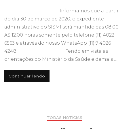
Informamos que a partir
do dia 30 de março de 2020, o expediente
administrativo do SISMI será mantido das 08:00
AS 12:00 horas somente pelo telefone (11) 4022
6563 e através do nosso WhatsApp (11) 9 4026
4248. Tendo em vista as
orientações do Ministério da Saúde e demais …
Continuar lendo
TODAS NOTÍCIAS