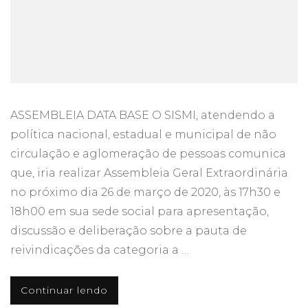
ASSEMBLEIA DATA BASE O SISMI, atendendo a
política nacional, estadual e municipal de não
circulação e aglomeração de pessoas comunica
que, iria realizar Assembleia Geral Extraordinária
no próximo dia 26 de março de 2020, às 17h30 e
18h00 em sua sede social para apresentação,
discussão e deliberação sobre a pauta de
reivindicações da categoria a …
Continuar lendo