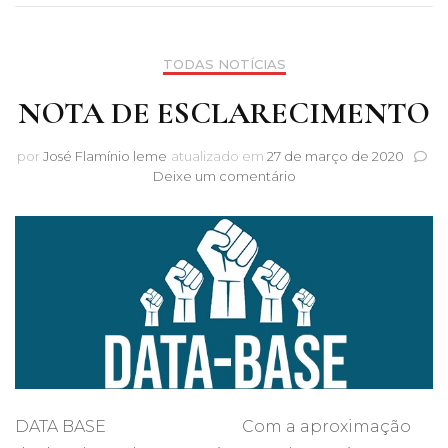
TODAS NOTÍCIAS
NOTA DE ESCLARECIMENTO
por
José Flamínio leme
atualizado em
27 de março de 2020
em
Deixe um comentário
NOTA
DE
ESCLARECIMENTO
DATA BASE Com a aproximação