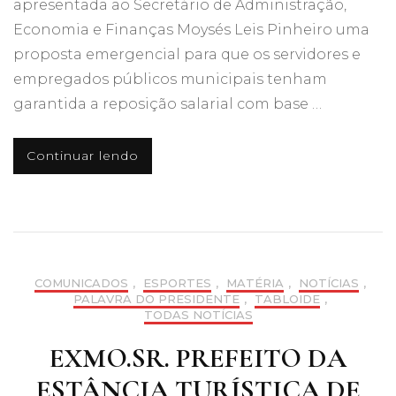
apresentada ao Secretário de Administração,
Economia e Finanças Moysés Leis Pinheiro uma
proposta emergencial para que os servidores e
empregados públicos municipais tenham
garantida a reposição salarial com base …
Continuar lendo
COMUNICADOS
,
ESPORTES
,
MATÉRIA
,
NOTÍCIAS
,
PALAVRA DO PRESIDENTE
,
TABLOIDE
,
TODAS NOTÍCIAS
EXMO.SR. PREFEITO DA
ESTÂNCIA TURÍSTICA DE