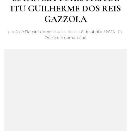
ITU GUILHERME DOS REIS
GAZZOLA
por
José Flamínio leme
atualizado em
8 de abril de 2020
em
Deixe um comentário
EXMO.SR.
PREFEITO
DA
ESTÂNCIA
TURÍSTICA
DE
ITU
GUILHERME
DOS
REIS
GAZZOLA