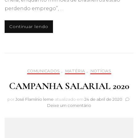
perdendo emprego”, …
Continuar lendo
COMUNICADOS
,
MATÉRIA
,
NOTÍCIAS
CAMPANHA SALARIAL 2020
por
José Flamínio leme
atualizado em
24 de abril de 2020
em
Deixe um comentário
CAMPANHA
SALARIAL
2020