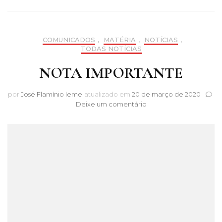
COMUNICADOS
,
MATÉRIA
,
NOTÍCIAS
,
TODAS NOTÍCIAS
NOTA IMPORTANTE
por
José Flamínio leme
atualizado em
20 de março de 2020
em
Deixe um comentário
NOTA
IMPORTANTE