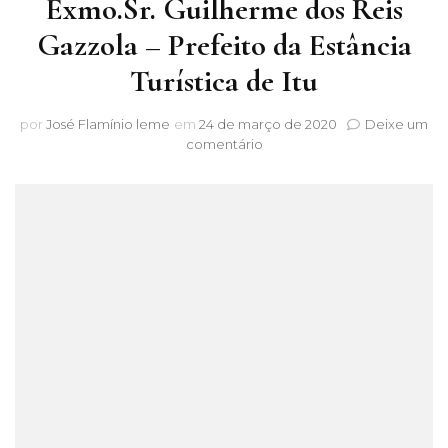
Exmo.Sr. Guilherme dos Reis
Gazzola – Prefeito da Estância
Turística de Itu
por
José Flamínio leme
em
24 de março de 2020
Deixe um
em
comentário
Exmo.Sr.
Guilherme
dos
Reis
Gazzola
–
Prefeito
da
Estância
Turística
de
Itu