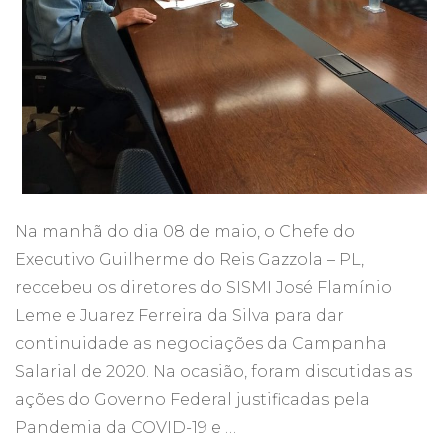
Na manhã do dia 08 de maio, o Chefe do
Executivo Guilherme do Reis Gazzola – PL,
reccebeu os diretores do SISMI José Flamínio
Leme e Juarez Ferreira da Silva para dar
continuidade as negociações da Campanha
Salarial de 2020. Na ocasião, foram discutidas as
ações do Governo Federal justificadas pela
Pandemia da COVID-19 e …