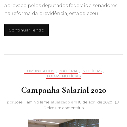
aprovada pelos deputados federais e senadores,
na reforma da previdência, estabeleceu …
Continuar lendo
COMUNICADOS
,
MATÉRIA
,
NOTÍCIAS
,
TODAS NOTÍCIAS
Campanha Salarial 2020
por
José Flamínio leme
atualizado em
18 de abril de 2020
em
Deixe um comentário
Campanha
Salarial
2020