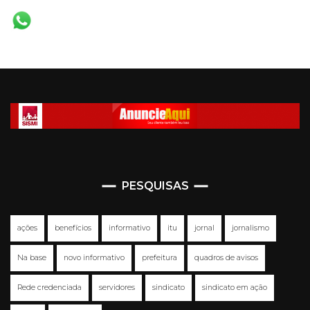
PESQUISAS
ações
benefícios
informativo
itu
jornal
jornalismo
Na base
novo informativo
prefeitura
quadros de avisos
Rede credenciada
servidores
sindicato
sindicato em ação