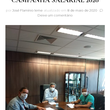
CAMPANHA SALARIAL 2020
por
José Flamínio leme
atualizado em
8 de maio de 2020
em
Deixe um comentário
CAMPANHA
SALARIAL
2020